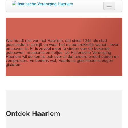
Jaar
Maand
Maand
Jaar
Home
Doen
Zien
Wie houdt niet van het Haarlem, dat sinds 1245 als stad
geschiedenis schrijft en waar het nu aantrekkelijk wonen, leven
en toeven is. Er is zoveel meer te vinden dan de bekende
Lezen
gebouwen, museums en hofjes. De Historische Vereniging
Haerlem wil de kennis ook over al dat andere onderhouden en
verspreiden. En bedenk wel, Haarlems geschiedenis begon
Over ons
gisteren.
Contact
Search
...
Ontdek Haarlem