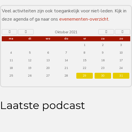
Veel activiteiten zijn ook toegankelijk voor niet-leden. Kijk in
deze agenda of ga naar ons
evenementen-overzicht
.
Oktober 2021
ma
di
wo
do
vr
za
zo
1
2
3
4
5
6
7
8
9
10
11
12
13
14
15
16
17
18
19
20
21
22
23
24
25
26
27
28
29
30
31
Laatste podcast