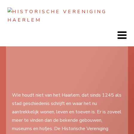
Jaar
Maand
Maand
Jaar
Home
Doen
Zien
Wie houdt niet van het Haarlem, dat sinds 1245 als
stad geschiedenis schrijft en waar het nu
Lezen
aantrekkelijk wonen, leven en toeven is. Er is zoveel
Over ons
meer te vinden dan de bekende gebouwen,
museums en hofjes. De Historische Vereniging
Contact