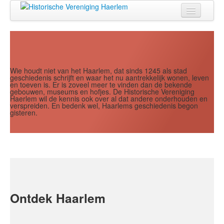
Jaar
Maand
Maand
Jaar
Home
Doen
Zien
Wie houdt niet van het Haarlem, dat sinds 1245 als stad
geschiedenis schrijft en waar het nu aantrekkelijk wonen, leven
en toeven is. Er is zoveel meer te vinden dan de bekende
Lezen
gebouwen, museums en hofjes. De Historische Vereniging
Haerlem wil de kennis ook over al dat andere onderhouden en
verspreiden. En bedenk wel, Haarlems geschiedenis begon
Over ons
gisteren.
Contact
Search
...
Ontdek Haarlem