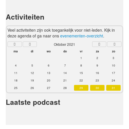
Activiteiten
Veel activiteiten zijn ook toegankelijk voor niet-leden. Kijk in
deze agenda of ga naar ons
evenementen-overzicht
.
Oktober 2021
ma
di
wo
do
vr
za
zo
1
2
3
4
5
6
7
8
9
10
11
12
13
14
15
16
17
18
19
20
21
22
23
24
25
26
27
28
29
30
31
Laatste podcast