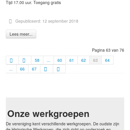
Tijd 17.00 uur. Toegang gratis
Gepubliceerd: 12 september 2018
Lees meer...
Pagina 63 van 76
58
...
60
61
62
63
64
...
66
67
Onze werkgroepen
De vereniging kent verschillende werkgroepen. De oudste zijn
de Historische Werkgroep, die zich richt op onderzoek en