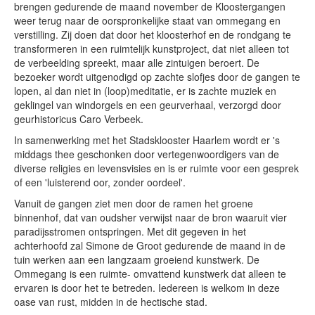
brengen gedurende de maand november de Kloostergangen
weer terug naar de oorspronkelijke staat van ommegang en
verstilling. Zij doen dat door het kloosterhof en de rondgang te
transformeren in een ruimtelijk kunstproject, dat niet alleen tot
de verbeelding spreekt, maar alle zintuigen beroert. De
bezoeker wordt uitgenodigd op zachte slofjes door de gangen te
lopen, al dan niet in (loop)meditatie, er is zachte muziek en
geklingel van windorgels en een geurverhaal, verzorgd door
geurhistoricus Caro Verbeek.
In samenwerking met het Stadsklooster Haarlem wordt er 's
middags thee geschonken door vertegenwoordigers van de
diverse religies en levensvisies en is er ruimte voor een gesprek
of een 'luisterend oor, zonder oordeel'.
Vanuit de gangen ziet men door de ramen het groene
binnenhof, dat van oudsher verwijst naar de bron waaruit vier
paradijsstromen ontspringen. Met dit gegeven in het
achterhoofd zal Simone de Groot gedurende de maand in de
tuin werken aan een langzaam groeiend kunstwerk. De
Ommegang is een ruimte- omvattend kunstwerk dat alleen te
ervaren is door het te betreden. Iedereen is welkom in deze
oase van rust, midden in de hectische stad.