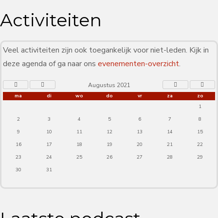
Activiteiten
Veel activiteiten zijn ook toegankelijk voor niet-leden. Kijk in
deze agenda of ga naar ons
evenementen-overzicht
.
Augustus 2021
ma
di
wo
do
vr
za
zo
1
2
3
4
5
6
7
8
9
10
11
12
13
14
15
16
17
18
19
20
21
22
23
24
25
26
27
28
29
30
31