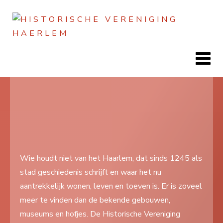
Jaar
Maand
Maand
Jaar
Home
Doen
Zien
Wie houdt niet van het Haarlem, dat sinds 1245 als
stad geschiedenis schrijft en waar het nu
Lezen
aantrekkelijk wonen, leven en toeven is. Er is zoveel
Over ons
meer te vinden dan de bekende gebouwen,
museums en hofjes. De Historische Vereniging
Contact