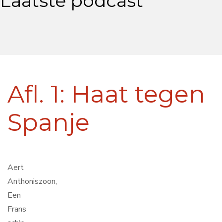
Laatste podcast
Afl. 1: Haat tegen
Spanje
Aert
Anthoniszoon,
Een
Frans