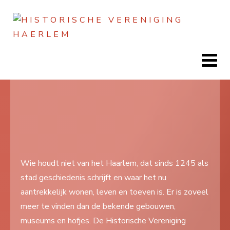
Jaar
Maand
Maand
Jaar
Home
Doen
Zien
Wie houdt niet van het Haarlem, dat sinds 1245 als
stad geschiedenis schrijft en waar het nu
Lezen
aantrekkelijk wonen, leven en toeven is. Er is zoveel
Over ons
meer te vinden dan de bekende gebouwen,
museums en hofjes. De Historische Vereniging
Contact