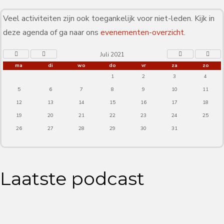
Veel activiteiten zijn ook toegankelijk voor niet-leden. Kijk in
deze agenda of ga naar ons
evenementen-overzicht
.
Juli 2021
ma
di
wo
do
vr
za
zo
1
2
3
4
5
6
7
8
9
10
11
12
13
14
15
16
17
18
19
20
21
22
23
24
25
26
27
28
29
30
31
Laatste podcast