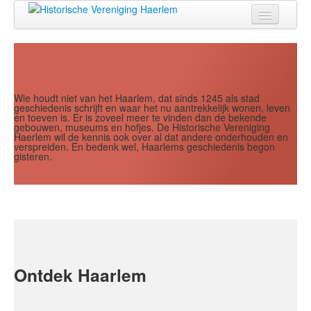
Jaar
Maand
Maand
Jaar
Home
Doen
Zien
Wie houdt niet van het Haarlem, dat sinds 1245 als stad
geschiedenis schrijft en waar het nu aantrekkelijk wonen, leven
en toeven is. Er is zoveel meer te vinden dan de bekende
Lezen
gebouwen, museums en hofjes. De Historische Vereniging
Haerlem wil de kennis ook over al dat andere onderhouden en
verspreiden. En bedenk wel, Haarlems geschiedenis begon
Over ons
gisteren.
Contact
Search
...
Ontdek Haarlem