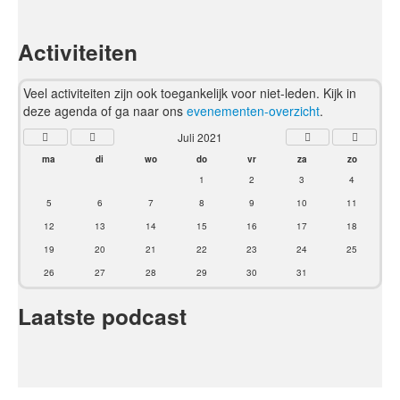
Activiteiten
Veel activiteiten zijn ook toegankelijk voor niet-leden. Kijk in
deze agenda of ga naar ons
evenementen-overzicht
.
Juli 2021
ma
di
wo
do
vr
za
zo
1
2
3
4
5
6
7
8
9
10
11
12
13
14
15
16
17
18
19
20
21
22
23
24
25
26
27
28
29
30
31
Laatste podcast