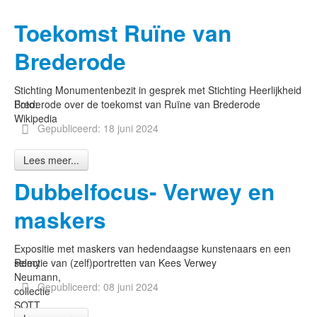
Toekomst Ruïne van
Brederode
Stichting Monumentenbezit in gesprek met Stichting Heerlijkheid
Foto:
Brederode over de toekomst van Ruïne van Brederode
Wikipedia
Gepubliceerd: 18 juni 2024
Lees meer...
Dubbelfocus- Verwey en
maskers
Expositie met maskers van hedendaagse kunstenaars en een
Remy
selectie van (zelf)portretten van Kees Verwey
Neumann,
Gepubliceerd: 08 juni 2024
collectie
SOTT,