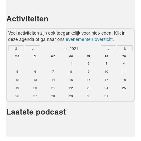
Activiteiten
Veel activiteiten zijn ook toegankelijk voor niet-leden. Kijk in
deze agenda of ga naar ons
evenementen-overzicht
.
Juli 2021
ma
di
wo
do
vr
za
zo
1
2
3
4
5
6
7
8
9
10
11
12
13
14
15
16
17
18
19
20
21
22
23
24
25
26
27
28
29
30
31
Laatste podcast