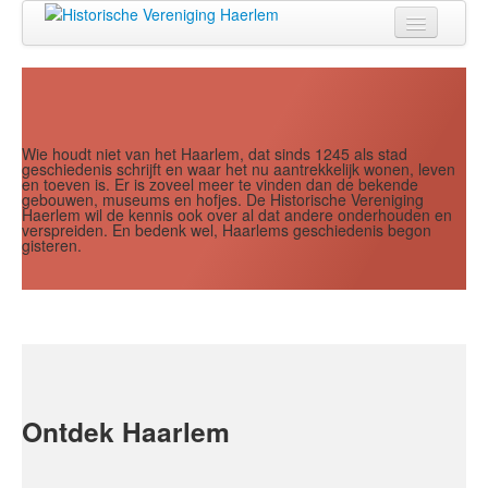
Jaar
Maand
Maand
Jaar
Home
Doen
Zien
Wie houdt niet van het Haarlem, dat sinds 1245 als stad
geschiedenis schrijft en waar het nu aantrekkelijk wonen, leven
en toeven is. Er is zoveel meer te vinden dan de bekende
Lezen
gebouwen, museums en hofjes. De Historische Vereniging
Haerlem wil de kennis ook over al dat andere onderhouden en
verspreiden. En bedenk wel, Haarlems geschiedenis begon
Over ons
gisteren.
Contact
Search
...
Ontdek Haarlem