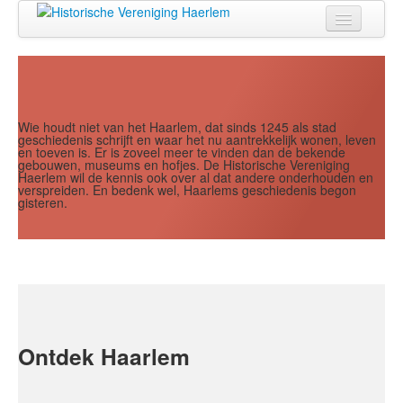
Jaar
Maand
Maand
Jaar
Home
Doen
Zien
Wie houdt niet van het Haarlem, dat sinds 1245 als stad
geschiedenis schrijft en waar het nu aantrekkelijk wonen, leven
en toeven is. Er is zoveel meer te vinden dan de bekende
Lezen
gebouwen, museums en hofjes. De Historische Vereniging
Haerlem wil de kennis ook over al dat andere onderhouden en
verspreiden. En bedenk wel, Haarlems geschiedenis begon
Over ons
gisteren.
Contact
Search
...
Ontdek Haarlem