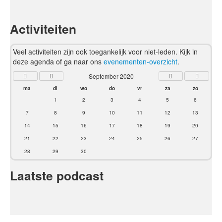
Activiteiten
Veel activiteiten zijn ook toegankelijk voor niet-leden. Kijk in
deze agenda of ga naar ons
evenementen-overzicht
.
September 2020
ma
di
wo
do
vr
za
zo
1
2
3
4
5
6
7
8
9
10
11
12
13
14
15
16
17
18
19
20
21
22
23
24
25
26
27
28
29
30
Laatste podcast