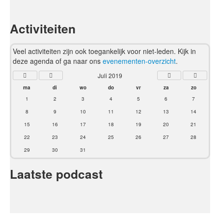
Activiteiten
Veel activiteiten zijn ook toegankelijk voor niet-leden. Kijk in
deze agenda of ga naar ons
evenementen-overzicht
.
Juli 2019
ma
di
wo
do
vr
za
zo
1
2
3
4
5
6
7
8
9
10
11
12
13
14
15
16
17
18
19
20
21
22
23
24
25
26
27
28
29
30
31
Laatste podcast