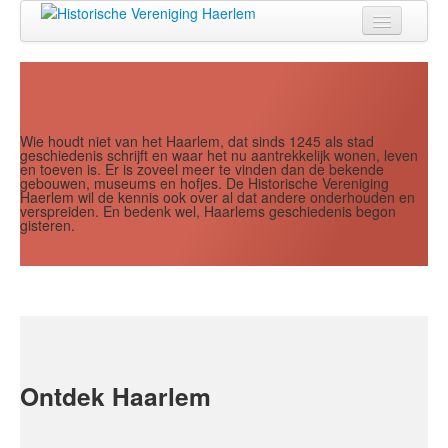
Jaar
Maand
Maand
Jaar
Home
Doen
Zien
Wie houdt niet van het Haarlem, dat sinds 1245 als stad
geschiedenis schrijft en waar het nu aantrekkelijk wonen, leven
en toeven is. Er is zoveel meer te vinden dan de bekende
Lezen
gebouwen, museums en hofjes. De Historische Vereniging
Haerlem wil de kennis ook over al dat andere onderhouden en
verspreiden. En bedenk wel, Haarlems geschiedenis begon
Over ons
gisteren.
Contact
Search
...
Ontdek Haarlem