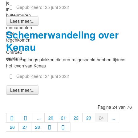
je
Gepubliceerd: 25 juni 2022
in
buitenmuren
Lees meer...
van
monumenten
Schemerwandeling over
kunt
tegenkomen
Kenau
©
Omroep
Zeeland
Wandeling langs plekken die een rol gespeeld hebben tijdens
het leven van Kenau
Gepubliceerd: 24 juni 2022
Lees meer...
Pagina 24 van 76
...
20
21
22
23
24
...
26
27
28