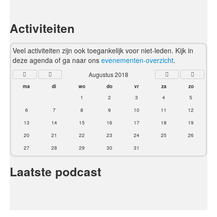
Activiteiten
Veel activiteiten zijn ook toegankelijk voor niet-leden. Kijk in
deze agenda of ga naar ons
evenementen-overzicht
.
Augustus 2018
ma
di
wo
do
vr
za
zo
1
2
3
4
5
6
7
8
9
10
11
12
13
14
15
16
17
18
19
20
21
22
23
24
25
26
27
28
29
30
31
Laatste podcast