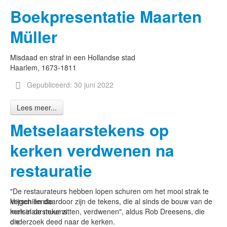
Boekpresentatie Maarten
Müller
Misdaad en straf in een Hollandse stad
Haarlem, 1673-1811
Gepubliceerd: 30 juni 2022
Lees meer...
Metselaarstekens op
kerken verdwenen na
restauratie
"De restaurateurs hebben lopen schuren om het mooi strak te
Verschillende
krijgen en daardoor zijn de tekens, die al sinds de bouw van de
metselaarstekens
kerk in de muur zitten, verdwenen", aldus Rob Dreesens, die
die
onderzoek deed naar de kerken.