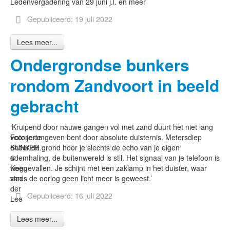
Ledenvergadering van 29 juni j.l. en meer
Gepubliceerd: 19 juli 2022
Lees meer...
Ondergrondse bunkers
rondom Zandvoort in beeld
gebracht
‘Kruipend door nauwe gangen vol met zand duurt het niet lang
Fotoserie
voor je omgeven bent door absolute duisternis. Metersdiep
BUNKER.
onder de grond hoor je slechts de echo van je eigen
©
ademhaling, de buitenwereld is stil. Het signaal van je telefoon is
Koen
weggevallen. Je schijnt met een zaklamp in het duister, waar
van
sinds de oorlog geen licht meer is geweest.’
der
Gepubliceerd: 16 juli 2022
Lee
Lees meer...