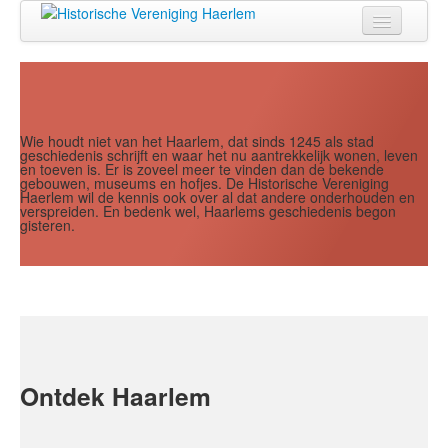
Jaar
Maand
Maand
Jaar
Home
Doen
Zien
Wie houdt niet van het Haarlem, dat sinds 1245 als stad
geschiedenis schrijft en waar het nu aantrekkelijk wonen, leven
en toeven is. Er is zoveel meer te vinden dan de bekende
Lezen
gebouwen, museums en hofjes. De Historische Vereniging
Haerlem wil de kennis ook over al dat andere onderhouden en
verspreiden. En bedenk wel, Haarlems geschiedenis begon
Over ons
gisteren.
Contact
Search
...
Ontdek Haarlem