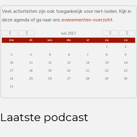
Veel activiteiten zijn ook toegankelijk voor niet-leden. Kijk in
deze agenda of ga naar ons
evenementen-overzicht
.
Juli 2017
ma
di
wo
do
vr
za
zo
1
2
3
4
5
6
7
8
9
10
11
12
13
14
15
16
17
18
19
20
21
22
23
24
25
26
27
28
29
30
31
Laatste podcast