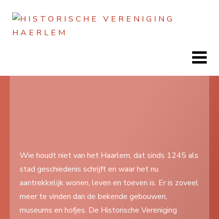
Jaar
Maand
Maand
Jaar
Home
Doen
Zien
Wie houdt niet van het Haarlem, dat sinds 1245 als
stad geschiedenis schrijft en waar het nu
Lezen
aantrekkelijk wonen, leven en toeven is. Er is zoveel
Over ons
meer te vinden dan de bekende gebouwen,
museums en hofjes. De Historische Vereniging
Contact