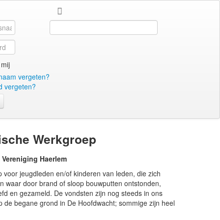
Search
...
mij
naam vergeten?
 vergeten?
rische Werkgroep
p Vereniging Haerlem
p voor jeugdleden en/of kinderen van leden, die zich
en waar door brand of sloop bouwputten ontstonden,
efd en gezameld. De vondsten zijn nog steeds in ons
 op de begane grond in De Hoofdwacht; sommige zijn heel