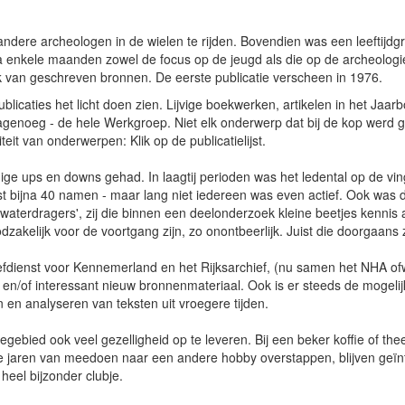
 andere archeologen in de wielen te rijden. Bovendien was een leeftijdgr
nkele maanden zowel de focus op de jeugd als die op de archeologie 
 van geschreven bronnen. De eerste publicatie verscheen in 1976.
caties het licht doen zien. Lijvige boekwerken, artikelen in het Jaarboe
agenoeg - de hele Werkgroep. Niet elk onderwerp dat bij de kop werd ge
eit van onderwerpen: Klik op de publicatielijst.
ige ups en downs gehad. In laagtij perioden was het ledental op de vi
st bijna 40 namen - maar lang niet iedereen was even actief. Ook was 
'waterdragers', zij die binnen een deelonderzoek kleine beetjes kenn
odzakelijk voor de voortgang zijn, zo onontbeerlijk. Juist die doorgaa
fdienst voor Kennemerland en het Rijksarchief, (nu samen het NHA ofw
 en/of interessant nieuw bronnenmateriaal. Ook is er steeds de mogelij
en en analyseren van teksten uit vroegere tijden.
segebied ook veel gezelligheid op te leveren. Bij een beker koffie of 
e jaren van meedoen naar een andere hobby overstappen, blijven geïn
heel bijzonder clubje.