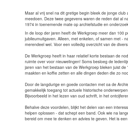
Maar al vrij snel na dit gretige begin bleek de jonge club
meedoen. Deze twee gegevens waren de reden dat al na e
1974 in toenemende mate op archiefstudie en onderzoek
In de loop der jaren heeft de Werkgroep meer dan 100 publi
jubileumuitgaven. Alleen, met enkelen, of samen met - n
merendeel wel. Voor een volledig overzicht van de diversit
De Werkgroep heeft in haar relatief korte bestaan de nod
ruimte over voor nieuwelingen! Soms besloeg de ledenlij
jaren van het bestaan van de Werkgroep bleken juist de 
maakten en koffie zetten en alle dingen deden die zo no
Door de langdurige en goede contacten met oa de Archie
gemakkelijk toegang tot actuele historische onderwerpen
Bijvoorbeeld in het lezen van oud schrift, in het ontcijfer
Behalve deze voordelen, blijkt het delen van een interes
helpen oplossen - dat schept een band. Ook wie na lang
bereid om mee te denken en advies te geven. Het is een 