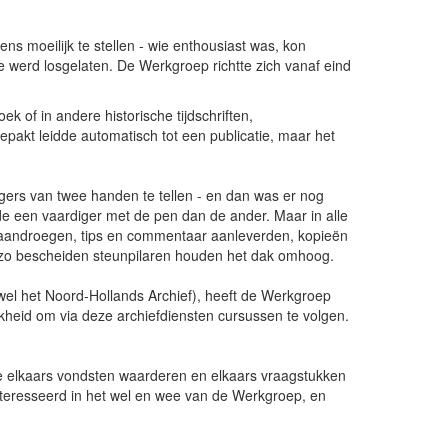
ens moeilijk te stellen - wie enthousiast was, kon
werd losgelaten. De Werkgroep richtte zich vanaf eind
k of in andere historische tijdschriften,
pakt leidde automatisch tot een publicatie, maar het
ngers van twee handen te tellen - en dan was er nog
de een vaardiger met de pen dan de ander. Maar in alle
is aandroegen, tips en commentaar aanleverden, kopieën
ns zo bescheiden steunpilaren houden het dak omhoog.
el het Noord-Hollands Archief), heeft de Werkgroep
kheid om via deze archiefdiensten cursussen te volgen.
thee elkaars vondsten waarderen en elkaars vraagstukken
teresseerd in het wel en wee van de Werkgroep, en