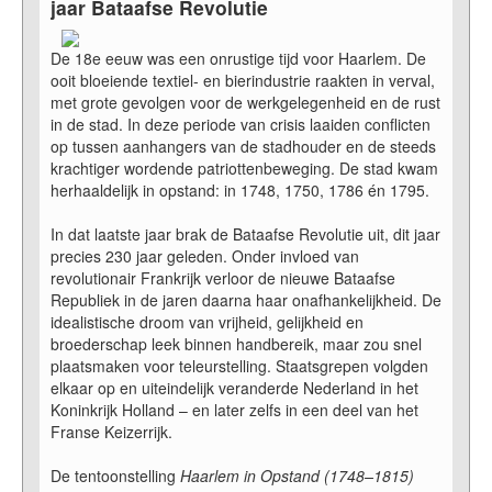
jaar Bataafse Revolutie
De 18e eeuw was een onrustige tijd voor Haarlem. De
Onthoud mij
ooit bloeiende textiel- en bierindustrie raakten in verval,
Gebruikersnaam vergeten?
met grote gevolgen voor de werkgelegenheid en de rust
Wachtwoord vergeten?
in de stad. In deze periode van crisis laaiden conflicten
Inloggen
op tussen aanhangers van de stadhouder en de steeds
krachtiger wordende patriottenbeweging. De stad kwam
herhaaldelijk in opstand: in 1748, 1750, 1786 én 1795.
In dat laatste jaar brak de Bataafse Revolutie uit, dit jaar
Search
precies 230 jaar geleden. Onder invloed van
...
revolutionair Frankrijk verloor de nieuwe Bataafse
Republiek in de jaren daarna haar onafhankelijkheid. De
idealistische droom van vrijheid, gelijkheid en
broederschap leek binnen handbereik, maar zou snel
plaatsmaken voor teleurstelling. Staatsgrepen volgden
elkaar op en uiteindelijk veranderde Nederland in het
Koninkrijk Holland – en later zelfs in een deel van het
Franse Keizerrijk.
De tentoonstelling
Haarlem in Opstand (1748–1815)