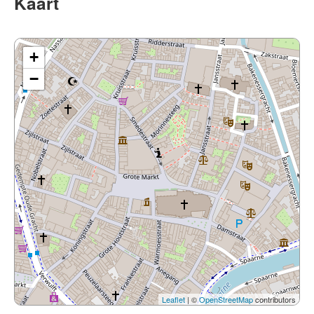
Kaart
+
−
Leaflet
| ©
OpenStreetMap
contributors