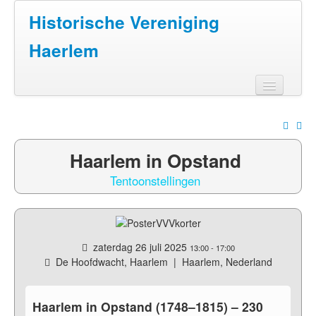
Jaar
Maand
Maand
Jaar
Historische Vereniging
Haerlem
Home
Doen
Haarlem in Opstand
Zien
Tentoonstellingen
Lezen
Over ons
zaterdag 26 juli 2025
13:00
-
17:00
Contact
De Hoofdwacht, Haarlem
|
Haarlem, Nederland
Haarlem in Opstand (1748–1815) – 230