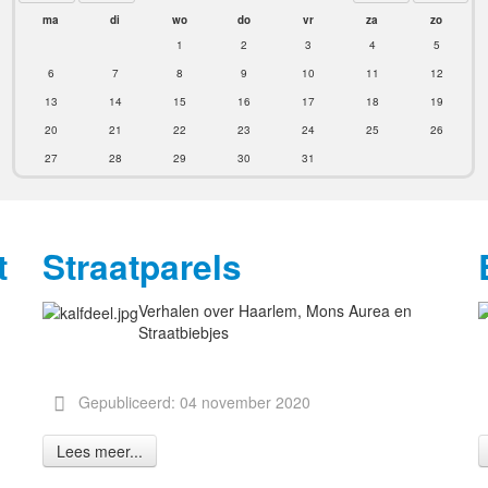
ma
di
wo
do
vr
za
zo
1
2
3
4
5
6
7
8
9
10
11
12
13
14
15
16
17
18
19
20
21
22
23
24
25
26
27
28
29
30
31
t
Straatparels
Verhalen over Haarlem, Mons Aurea en
Straatbiebjes
Gepubliceerd: 04 november 2020
Lees meer...