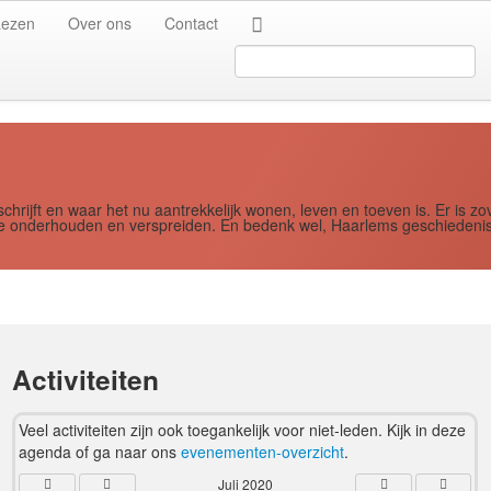
Jaar
Maand
Maand
Jaar
Lezen
Over ons
Contact
Search
...
schrijft en waar het nu aantrekkelijk wonen, leven en toeven is. Er i
ere onderhouden en verspreiden. En bedenk wel, Haarlems geschiedenis
Activiteiten
Veel activiteiten zijn ook toegankelijk voor niet-leden. Kijk in deze
agenda of ga naar ons
evenementen-overzicht
.
Juli 2020