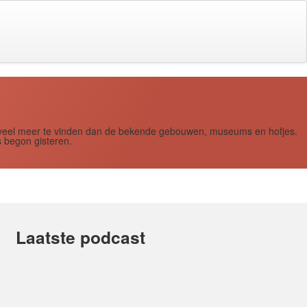
s zoveel meer te vinden dan de bekende gebouwen, museums en hofjes.
 begon gisteren.
Laatste podcast