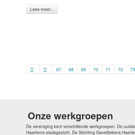
Lees meer...
67
68
69
70
71
72
7
Onze werkgroepen
De vereniging kent verschillende werkgroepen. De oudst
Haarlems stadsgezicht. De Stichting Gevelltekens Haerle