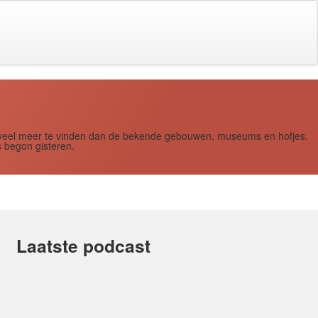
s zoveel meer te vinden dan de bekende gebouwen, museums en hofjes.
 begon gisteren.
Laatste podcast