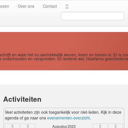
Jaar
Maand
Maand
Jaar
Lezen
Over ons
Contact
Search
...
schrijft en waar het nu aantrekkelijk wonen, leven en toeven is. Er i
ere onderhouden en verspreiden. En bedenk wel, Haarlems geschiedenis
Activiteiten
Veel activiteiten zijn ook toegankelijk voor niet-leden. Kijk in deze
agenda of ga naar ons
evenementen-overzicht
.
Augustus 2023