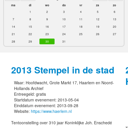
ma
di
wo
do
vr
za
zo
1
2
3
4
5
6
7
8
9
10
11
12
13
14
15
16
17
18
19
20
21
22
23
24
25
26
27
28
29
30
31
2013 Stempel in de stad
Waar:
Hoofdwacht, Grote Markt 17, Haarlem en Noord-
Hollands Archief
Entreegeld:
gratis
Startdatum evenement:
2013-05-04
Einddatum evenement:
2013-09-28
Website:
https://www.haerlem.nl
Tentoonstelling over 310 jaar Koninklijke Joh. Enschedé