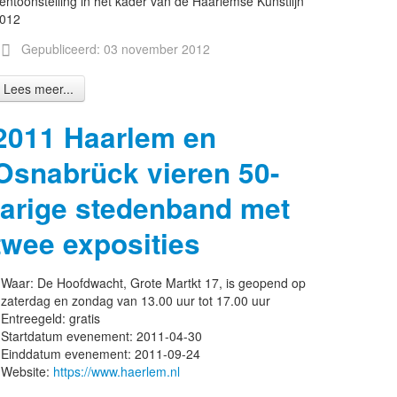
entoonstelling in het kader van de Haarlemse Kunstlijn
012
Gepubliceerd: 03 november 2012
Lees meer...
2011 Haarlem en
Osnabrück vieren 50-
jarige stedenband met
twee exposities
Waar:
De Hoofdwacht, Grote Martkt 17, is geopend op
zaterdag en zondag van 13.00 uur tot 17.00 uur
Entreegeld:
gratis
Startdatum evenement:
2011-04-30
Einddatum evenement:
2011-09-24
Website:
https://www.haerlem.nl