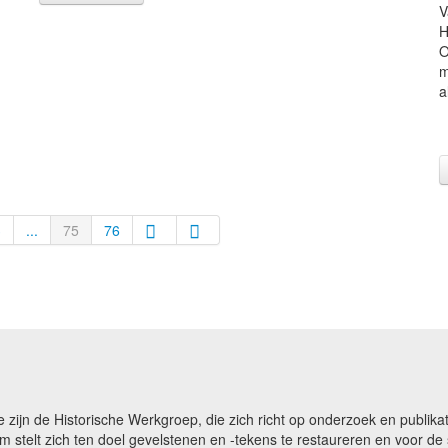
V
H
O
m
a
3
...
75
76
e zijn de Historische Werkgroep, die zich richt op onderzoek en publ
m stelt zich ten doel gevelstenen en -tekens te restaureren en voor 