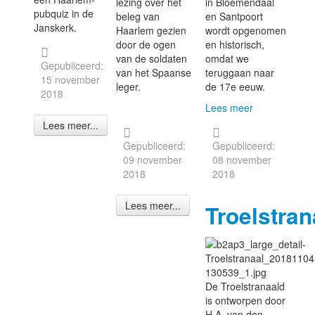
lezing over het
in Bloemendaal
pubquiz in de
beleg van
en Santpoort
Janskerk.
Haarlem gezien
wordt opgenomen
door de ogen
en historisch,
van de soldaten
omdat we
Gepubliceerd:
van het Spaanse
teruggaan naar
15 november
leger.
de 17e eeuw.
2018
Lees meer
Lees meer...
Gepubliceerd:
Gepubliceerd:
09 november
08 november
2018
2018
Lees meer...
Troelstran
De Troelstranaald
is ontworpen door
H.A. van den