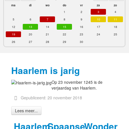
ma
di
wo
do
vr
za
zo
1
2
3
4
5
6
7
8
9
10
11
12
13
14
15
16
17
18
19
20
21
22
23
24
25
26
27
28
29
30
Haarlem is jarig
Op 23 november 1245 is de
verjaardag van Haarlem.
Gepubliceerd: 20 november 2018
Lees meer...
Haarlem
Spaanse
Wonder