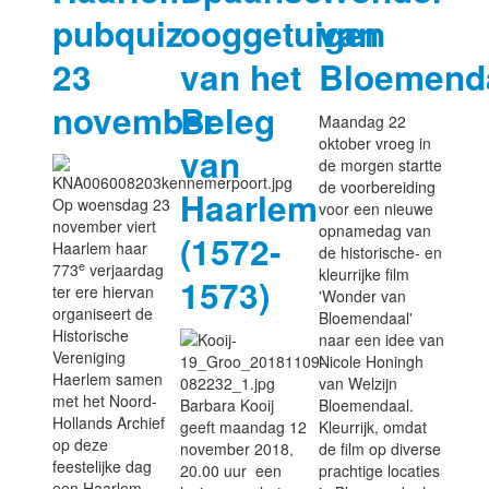
pubquiz
ooggetuigen
van
23
van het
Bloemend
november
Beleg
Maandag 22
oktober vroeg in
van
de morgen startte
de voorbereiding
Haarlem
Op woensdag 23
voor een nieuwe
november viert
opnamedag van
(1572-
Haarlem haar
de historische- en
e
773
verjaardag
kleurrijke film
1573)
ter ere hiervan
'Wonder van
organiseert de
Bloemendaal'
Historische
naar een idee van
Vereniging
Nicole Honingh
Haerlem samen
van Welzijn
met het Noord-
Barbara Kooij
Bloemendaal.
Hollands Archief
geeft maandag 12
Kleurrijk, omdat
op deze
november 2018,
de film op diverse
feestelijke dag
20.00 uur een
prachtige locaties
een Haarlem-