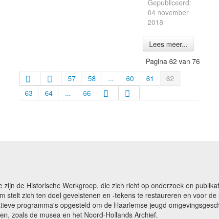
Gepubliceerd:
04 november
2018
Lees meer...
Pagina 62 van 76
57
58
...
60
61
62
63
64
...
66
e zijn de Historische Werkgroep, die zich richt op onderzoek en publ
m stelt zich ten doel gevelstenen en -tekens te restaureren en voor 
catieve programma's opgesteld om de Haarlemse jeugd omgevingsgeschi
gen, zoals de musea en het Noord-Hollands Archief.