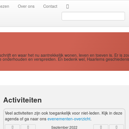
Jaar
Maand
Maand
Jaar
Lezen
Over ons
Contact
Search
...
schrijft en waar het nu aantrekkelijk wonen, leven en toeven is. Er i
ere onderhouden en verspreiden. En bedenk wel, Haarlems geschiedenis
Activiteiten
Veel activiteiten zijn ook toegankelijk voor niet-leden. Kijk in deze
agenda of ga naar ons
evenementen-overzicht
.
September 2022