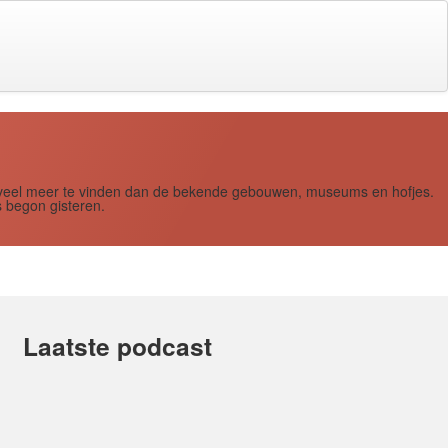
s zoveel meer te vinden dan de bekende gebouwen, museums en hofjes.
 begon gisteren.
Laatste podcast