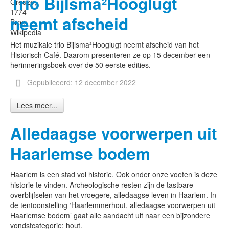
Trio Bijlsma²Hooglugt
Greuze,
1774
neemt afscheid
Bron:
Wikipedia
Het muzikale trio Bijlsma²Hooglugt neemt afscheid van het
Historisch Café. Daarom presenteren ze op 15 december een
herinneringsboek over de 50 eerste edities.
Gepubliceerd: 12 december 2022
Lees meer...
Alledaagse voorwerpen uit
Haarlemse bodem
Haarlem is een stad vol historie. Ook onder onze voeten is deze
historie te vinden. Archeologische resten zijn de tastbare
overblijfselen van het vroegere, alledaagse leven in Haarlem. In
de tentoonstelling ‘Haarlemmerhout, alledaagse voorwerpen uit
Haarlemse bodem’ gaat alle aandacht uit naar een bijzondere
vondstcategorie: hout.