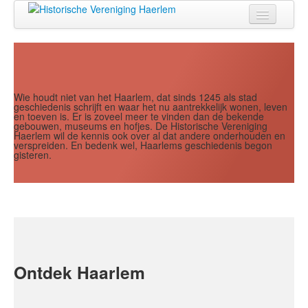
Jaar
Maand
Maand
Jaar
Home
Doen
Zien
Wie houdt niet van het Haarlem, dat sinds 1245 als stad
geschiedenis schrijft en waar het nu aantrekkelijk wonen, leven
en toeven is. Er is zoveel meer te vinden dan de bekende
Lezen
gebouwen, museums en hofjes. De Historische Vereniging
Haerlem wil de kennis ook over al dat andere onderhouden en
verspreiden. En bedenk wel, Haarlems geschiedenis begon
Over ons
gisteren.
Contact
Search
...
Ontdek Haarlem