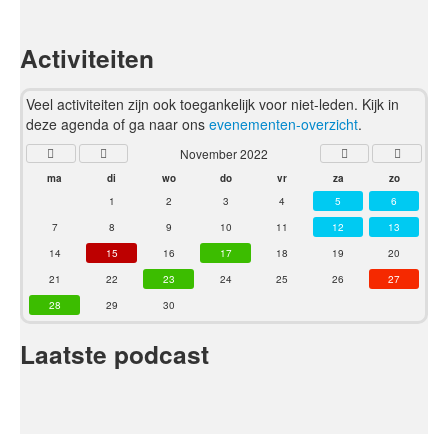
Activiteiten
Veel activiteiten zijn ook toegankelijk voor niet-leden. Kijk in
deze agenda of ga naar ons
evenementen-overzicht
.
November 2022
ma
di
wo
do
vr
za
zo
1
2
3
4
5
6
7
8
9
10
11
12
13
14
15
16
17
18
19
20
21
22
23
24
25
26
27
28
29
30
Laatste podcast