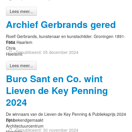
Lees meer...
Archief Gerbrands gered
Roelf Gerbrands, kunstenaar en kunstschilder. Groningen 1891-
Foto:
1954 Haarlem
Chris
Gepubliceerd: 05 december 2024
Hoefsmit
Lees meer...
Buro Sant en Co. wint
Lieven de Key Penning
2024
De winnaars van de Lieven de Key Penning & Publieksprijs 2024
Foto:
zijn bekendgemaakt
Architectuurcentrum
Gepubliceerd: 30 november 2024
Haarlem