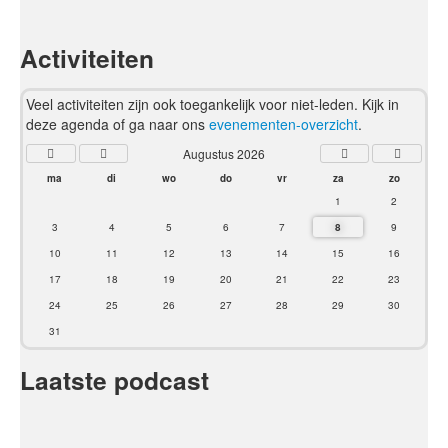
Activiteiten
Veel activiteiten zijn ook toegankelijk voor niet-leden. Kijk in
deze agenda of ga naar ons
evenementen-overzicht
.
Augustus 2026
ma
di
wo
do
vr
za
zo
1
2
3
4
5
6
7
8
9
10
11
12
13
14
15
16
17
18
19
20
21
22
23
24
25
26
27
28
29
30
31
Laatste podcast