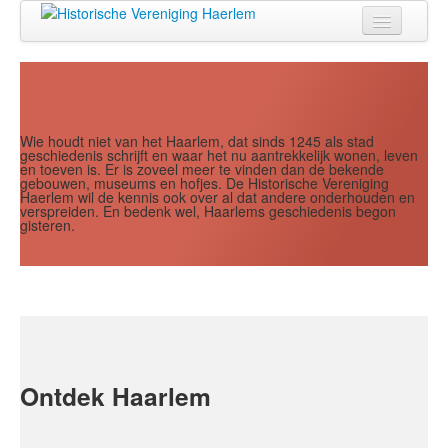
Jaar
Maand
Maand
Jaar
Home
Doen
Zien
Wie houdt niet van het Haarlem, dat sinds 1245 als stad
geschiedenis schrijft en waar het nu aantrekkelijk wonen, leven
en toeven is. Er is zoveel meer te vinden dan de bekende
Lezen
gebouwen, museums en hofjes. De Historische Vereniging
Haerlem wil de kennis ook over al dat andere onderhouden en
verspreiden. En bedenk wel, Haarlems geschiedenis begon
Over ons
gisteren.
Contact
Search
...
Ontdek Haarlem