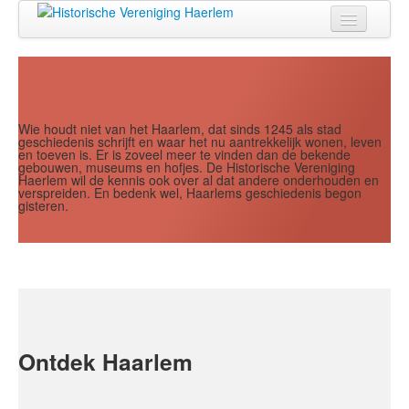
Jaar
Maand
Maand
Jaar
Home
Doen
Zien
Wie houdt niet van het Haarlem, dat sinds 1245 als stad
geschiedenis schrijft en waar het nu aantrekkelijk wonen, leven
en toeven is. Er is zoveel meer te vinden dan de bekende
Lezen
gebouwen, museums en hofjes. De Historische Vereniging
Haerlem wil de kennis ook over al dat andere onderhouden en
verspreiden. En bedenk wel, Haarlems geschiedenis begon
Over ons
gisteren.
Contact
Search
...
Ontdek Haarlem