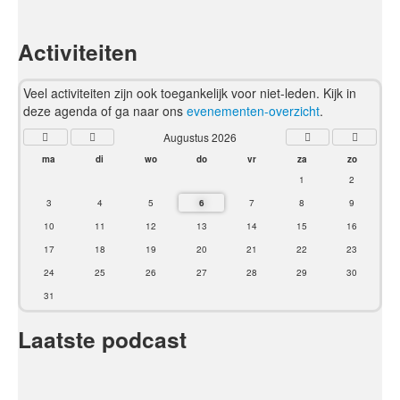
Activiteiten
Veel activiteiten zijn ook toegankelijk voor niet-leden. Kijk in
deze agenda of ga naar ons
evenementen-overzicht
.
Augustus 2026
ma
di
wo
do
vr
za
zo
1
2
3
4
5
6
7
8
9
10
11
12
13
14
15
16
17
18
19
20
21
22
23
24
25
26
27
28
29
30
31
Laatste podcast