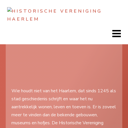
Jaar
Maand
Maand
Jaar
Home
Doen
Zien
Wie houdt niet van het Haarlem, dat sinds 1245 als
stad geschiedenis schrijft en waar het nu
Lezen
aantrekkelijk wonen, leven en toeven is. Er is zoveel
Over ons
meer te vinden dan de bekende gebouwen,
museums en hofjes. De Historische Vereniging
Contact