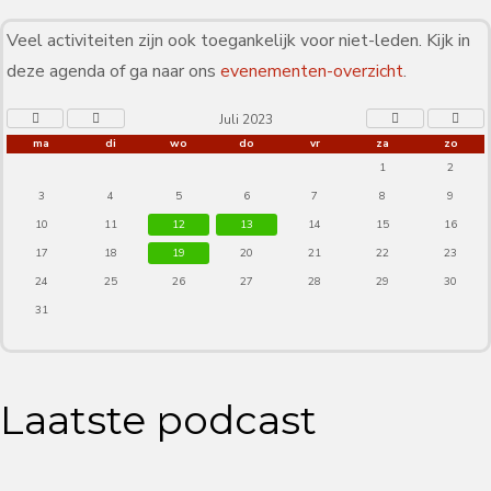
Veel activiteiten zijn ook toegankelijk voor niet-leden. Kijk in
deze agenda of ga naar ons
evenementen-overzicht
.
Juli 2023
ma
di
wo
do
vr
za
zo
1
2
3
4
5
6
7
8
9
10
11
12
13
14
15
16
17
18
19
20
21
22
23
24
25
26
27
28
29
30
31
Laatste podcast