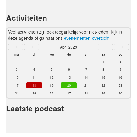
Activiteiten
Veel activiteiten zijn ook toegankelijk voor niet-leden. Kijk in
deze agenda of ga naar ons
evenementen-overzicht
.
April 2023
ma
di
wo
do
vr
za
zo
1
2
3
4
5
6
7
8
9
10
11
12
13
14
15
16
17
18
19
20
21
22
23
24
25
26
27
28
29
30
Laatste podcast