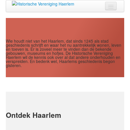
Jaar
Maand
Maand
Jaar
Home
Doen
Zien
Wie houdt niet van het Haarlem, dat sinds 1245 als stad
geschiedenis schrijft en waar het nu aantrekkelijk wonen, leven
en toeven is. Er is zoveel meer te vinden dan de bekende
Lezen
gebouwen, museums en hofjes. De Historische Vereniging
Haerlem wil de kennis ook over al dat andere onderhouden en
verspreiden. En bedenk wel, Haarlems geschiedenis begon
Over ons
gisteren.
Contact
Search
...
Ontdek Haarlem