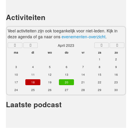
Activiteiten
Veel activiteiten zijn ook toegankelijk voor niet-leden. Kijk in
deze agenda of ga naar ons
evenementen-overzicht
.
April 2023
ma
di
wo
do
vr
za
zo
1
2
3
4
5
6
7
8
9
10
11
12
13
14
15
16
17
18
19
20
21
22
23
24
25
26
27
28
29
30
Laatste podcast