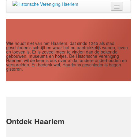
Jaar
Maand
Maand
Jaar
Home
Doen
Zien
Wie houdt niet van het Haarlem, dat sinds 1245 als stad
geschiedenis schrijft en waar het nu aantrekkelijk wonen, leven
en toeven is. Er is zoveel meer te vinden dan de bekende
Lezen
gebouwen, museums en hofjes. De Historische Vereniging
Haerlem wil de kennis ook over al dat andere onderhouden en
verspreiden. En bedenk wel, Haarlems geschiedenis begon
Over ons
gisteren.
Contact
Search
...
Ontdek Haarlem