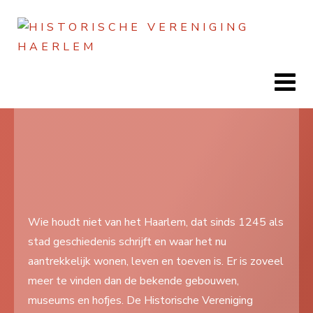
Jaar
Maand
Maand
Jaar
Home
Doen
Zien
Wie houdt niet van het Haarlem, dat sinds 1245 als
stad geschiedenis schrijft en waar het nu
Lezen
aantrekkelijk wonen, leven en toeven is. Er is zoveel
Over ons
meer te vinden dan de bekende gebouwen,
museums en hofjes. De Historische Vereniging
Contact