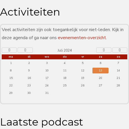
Activiteiten
Veel activiteiten zijn ook toegankelijk voor niet-leden. Kijk in
deze agenda of ga naar ons
evenementen-overzicht
.
Juli 2024
ma
di
wo
do
vr
za
zo
1
2
3
4
5
6
7
8
9
10
11
12
13
14
15
16
17
18
19
20
21
22
23
24
25
26
27
28
29
30
31
Laatste podcast