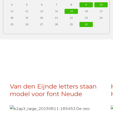
4
5
6
7
8
9
10
11
12
13
14
15
16
17
18
19
20
21
22
23
24
25
26
27
28
29
30
Van den Eijnde letters staan
model voor font Neude