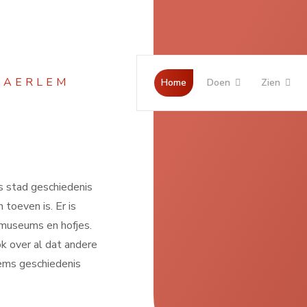
Jaar
Maand
Maand
Jaar
Home
Doen
Zien
s stad geschiedenis
 toeven is. Er is
museums en hofjes.
k over al dat andere
ems geschiedenis