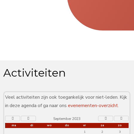
Activiteiten
Veel activiteiten zijn ook toegankelijk voor niet-leden. Kijk
in deze agenda of ga naar ons
evenementen-overzicht
.
September 2023
ma
di
wo
do
vr
za
zo
1
2
3