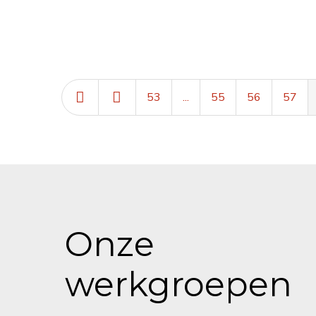
53
...
55
56
57
Onze
werkgroepen