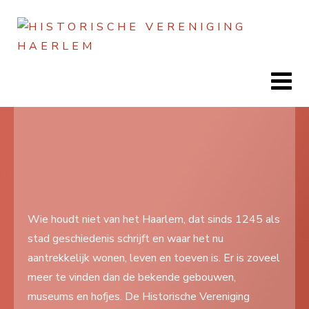
Jaar
Maand
Maand
Jaar
Home
Doen
Zien
Wie houdt niet van het Haarlem, dat sinds 1245 als
stad geschiedenis schrijft en waar het nu
Lezen
aantrekkelijk wonen, leven en toeven is. Er is zoveel
Over ons
meer te vinden dan de bekende gebouwen,
museums en hofjes. De Historische Vereniging
Contact