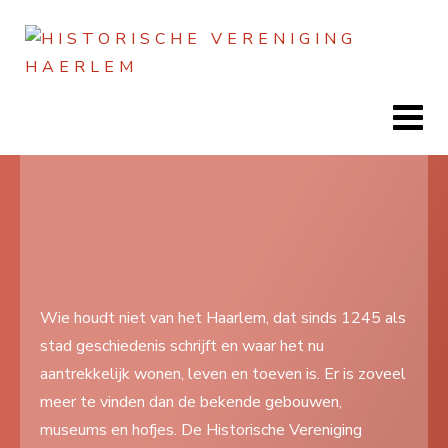
Jaar
Maand
Maand
Jaar
Home
Doen
Zien
Wie houdt niet van het Haarlem, dat sinds 1245 als
stad geschiedenis schrijft en waar het nu
Lezen
aantrekkelijk wonen, leven en toeven is. Er is zoveel
Over ons
meer te vinden dan de bekende gebouwen,
museums en hofjes. De Historische Vereniging
Contact