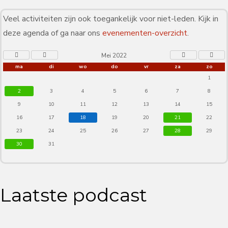
Veel activiteiten zijn ook toegankelijk voor niet-leden. Kijk in
deze agenda of ga naar ons
evenementen-overzicht
.
Mei 2022
ma
di
wo
do
vr
za
zo
1
2
3
4
5
6
7
8
9
10
11
12
13
14
15
16
17
18
19
20
21
22
23
24
25
26
27
28
29
30
31
Laatste podcast