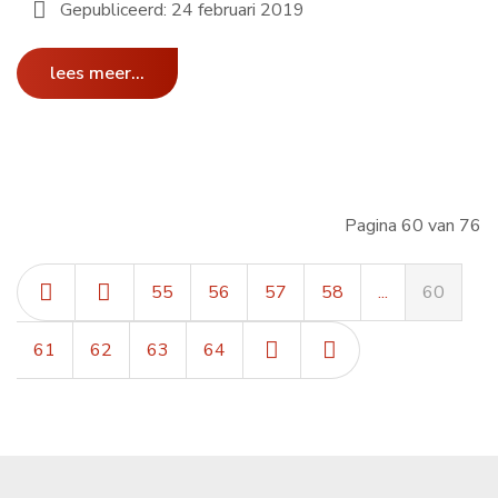
Gepubliceerd: 24 februari 2019
lees meer...
Pagina 60 van 76
55
56
57
58
...
60
61
62
63
64