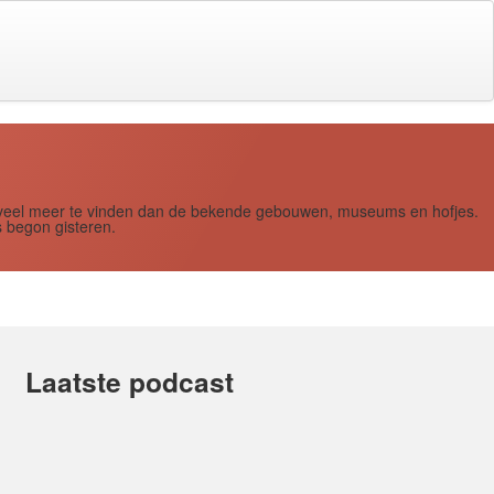
s zoveel meer te vinden dan de bekende gebouwen, museums en hofjes.
 begon gisteren.
Laatste podcast