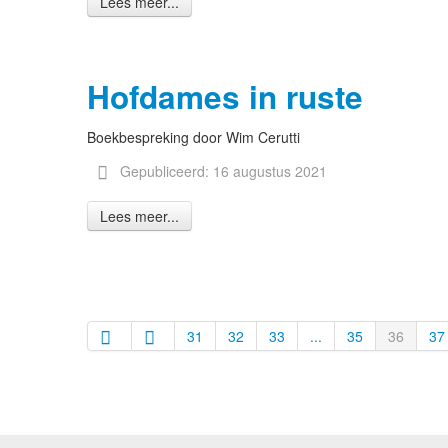
Lees meer...
Hofdames in ruste
Boekbespreking door Wim Cerutti
Gepubliceerd: 16 augustus 2021
Lees meer...
31
32
33
...
35
36
37