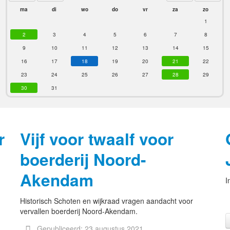
ma
di
wo
do
vr
za
zo
1
2
3
4
5
6
7
8
9
10
11
12
13
14
15
16
17
18
19
20
21
22
23
24
25
26
27
28
29
30
31
r
Vijf voor twaalf voor
boerderij Noord-
Akendam
I
Historisch Schoten en wijkraad vragen aandacht voor
vervallen boerderij Noord-Akendam.
Gepubliceerd: 23 augustus 2021