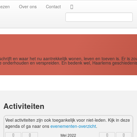
Jaar
Maand
Maand
Jaar
Lezen
Over ons
Contact
Search
...
schrijft en waar het nu aantrekkelijk wonen, leven en toeven is. Er i
ere onderhouden en verspreiden. En bedenk wel, Haarlems geschiedenis
Activiteiten
Veel activiteiten zijn ook toegankelijk voor niet-leden. Kijk in deze
agenda of ga naar ons
evenementen-overzicht
.
Mei 2022