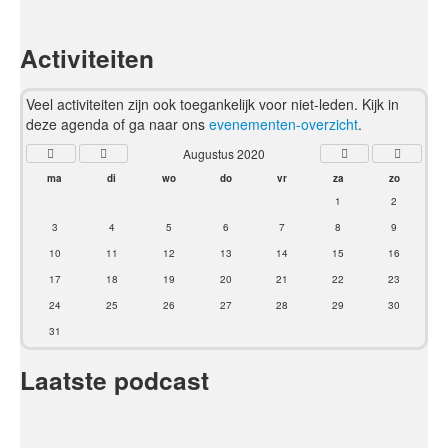
Activiteiten
Veel activiteiten zijn ook toegankelijk voor niet-leden. Kijk in
deze agenda of ga naar ons
evenementen-overzicht
.
Augustus 2020
ma
di
wo
do
vr
za
zo
1
2
3
4
5
6
7
8
9
10
11
12
13
14
15
16
17
18
19
20
21
22
23
24
25
26
27
28
29
30
31
Laatste podcast