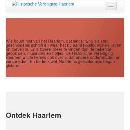
Jaar
Maand
Maand
Jaar
Home
Doen
Zien
Wie houdt niet van het Haarlem, dat sinds 1245 als stad
geschiedenis schrijft en waar het nu aantrekkelijk wonen, leven
en toeven is. Er is zoveel meer te vinden dan de bekende
Lezen
gebouwen, museums en hofjes. De Historische Vereniging
Haerlem wil de kennis ook over al dat andere onderhouden en
verspreiden. En bedenk wel, Haarlems geschiedenis begon
Over ons
gisteren.
Contact
Search
...
Ontdek Haarlem