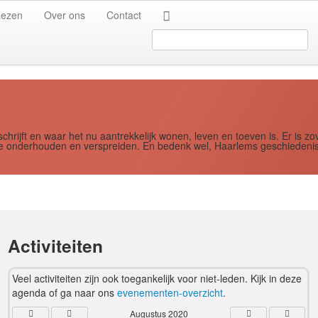
Jaar
Maand
Maand
Jaar
Lezen
Over ons
Contact
Search
...
schrijft en waar het nu aantrekkelijk wonen, leven en toeven is. Er i
ere onderhouden en verspreiden. En bedenk wel, Haarlems geschiedenis
Activiteiten
Veel activiteiten zijn ook toegankelijk voor niet-leden. Kijk in deze
agenda of ga naar ons
evenementen-overzicht
.
Augustus 2020