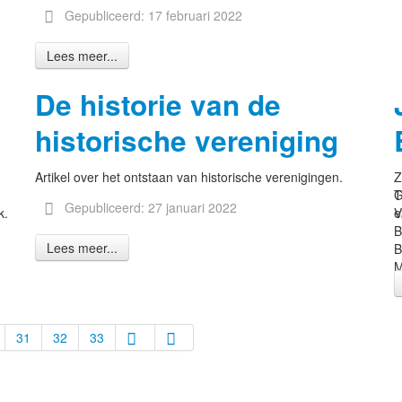
Gepubliceerd: 17 februari 2022
Lees meer...
De historie van de
historische vereniging
Artikel over het ontstaan van historische verenigingen.
Z
T
G
Gepubliceerd: 27 januari 2022
k.
V
e
B
Lees meer...
B
H
31
32
33