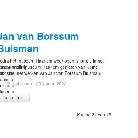
Jan van Borssum
Buisman
odra het museum Haarlem weer open is kunt u in het
entoonstelling
asthuis van Museum Haarlem genieten van kleine
an
xpositie met werken van Jan van Borssum Buisman.
orssum
Gepubliceerd: 25 januari 2022
uisman
Museum
Lees meer...
aarlem
Pagina 29 van 76