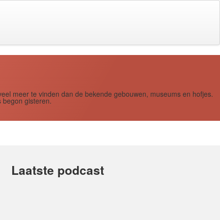
s zoveel meer te vinden dan de bekende gebouwen, museums en hofjes.
 begon gisteren.
Laatste podcast