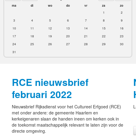
ma
di
wo
do
vr
za
zo
1
2
3
4
5
6
7
8
9
10
11
12
13
14
15
16
17
18
19
20
21
22
23
24
25
26
27
28
29
30
31
2
RCE nieuwsbrief
februari 2022
Nieuwsbrief Rijksdienst voor het Cultureel Erfgoed (RCE)
L
met onder andere: de gemeente Haarlem en
kerkeigenaren slaan de handen ineen om kerken ook in
de toekomst maatschappelijk relevant te laten zijn voor de
directe omgeving.