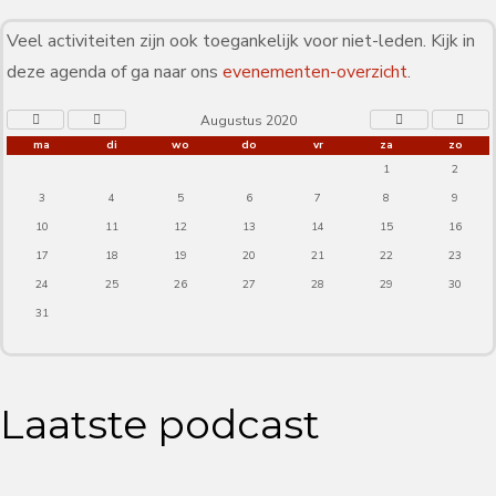
Veel activiteiten zijn ook toegankelijk voor niet-leden. Kijk in
deze agenda of ga naar ons
evenementen-overzicht
.
Augustus 2020
ma
di
wo
do
vr
za
zo
1
2
3
4
5
6
7
8
9
10
11
12
13
14
15
16
17
18
19
20
21
22
23
24
25
26
27
28
29
30
31
Laatste podcast