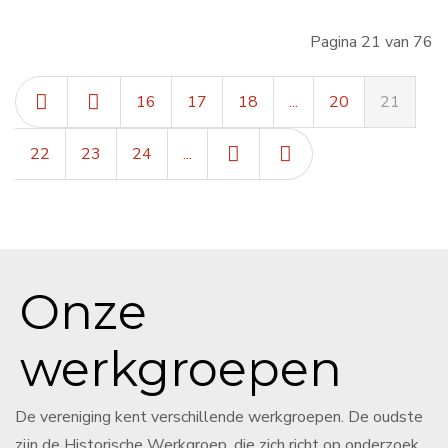
Pagina 21 van 76
16
17
18
...
20
21
22
23
24
...
Onze
werkgroepen
De vereniging kent verschillende werkgroepen. De oudste
zijn de Historische Werkgroep, die zich richt op onderzoek