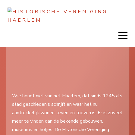
Jaar
Maand
Maand
Jaar
Home
Doen
Zien
Wie houdt niet van het Haarlem, dat sinds 1245 als
stad geschiedenis schrijft en waar het nu
Lezen
aantrekkelijk wonen, leven en toeven is. Er is zoveel
Over ons
meer te vinden dan de bekende gebouwen,
museums en hofjes. De Historische Vereniging
Contact