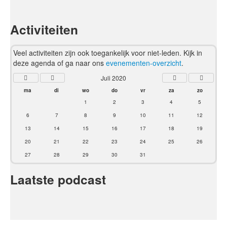
Activiteiten
Veel activiteiten zijn ook toegankelijk voor niet-leden. Kijk in
deze agenda of ga naar ons
evenementen-overzicht
.
Juli 2020
ma
di
wo
do
vr
za
zo
1
2
3
4
5
6
7
8
9
10
11
12
13
14
15
16
17
18
19
20
21
22
23
24
25
26
27
28
29
30
31
Laatste podcast