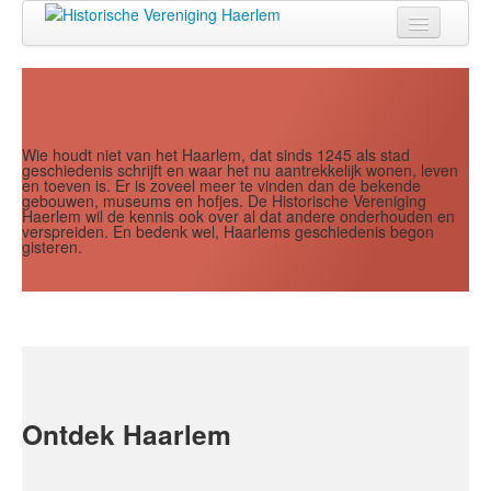
Jaar
Maand
Maand
Jaar
Home
Doen
Zien
Wie houdt niet van het Haarlem, dat sinds 1245 als stad
geschiedenis schrijft en waar het nu aantrekkelijk wonen, leven
en toeven is. Er is zoveel meer te vinden dan de bekende
Lezen
gebouwen, museums en hofjes. De Historische Vereniging
Haerlem wil de kennis ook over al dat andere onderhouden en
verspreiden. En bedenk wel, Haarlems geschiedenis begon
Over ons
gisteren.
Contact
Search
...
Ontdek Haarlem