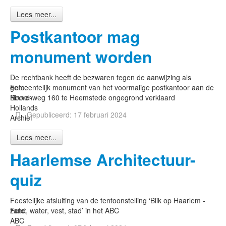
Lees meer...
Postkantoor mag
monument worden
De rechtbank heeft de bezwaren tegen de aanwijzing als
Foto:
gemeentelijk monument van het voormalige postkantoor aan de
Noord-
Binnenweg 160 te Heemstede ongegrond verklaard
Hollands
Gepubliceerd: 17 februari 2024
Archief
Lees meer...
Haarlemse Architectuur-
quiz
Feestelijke afsluiting van de tentoonstelling ‘Blik op Haarlem -
Foto:
zand, water, vest, stad’ in het ABC
ABC